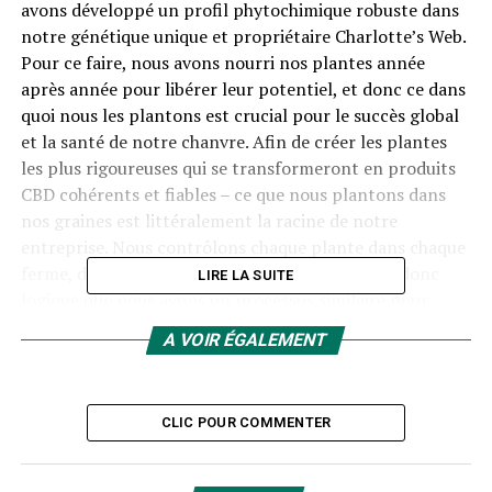
avons développé un profil phytochimique robuste dans
notre génétique unique et propriétaire Charlotte’s Web.
Pour ce faire, nous avons nourri nos plantes année
après année pour libérer leur potentiel, et donc ce dans
quoi nous les plantons est crucial pour le succès global
et la santé de notre chanvre. Afin de créer les plantes
les plus rigoureuses qui se transformeront en produits
CBD cohérents et fiables – ce que nous plantons dans
nos graines est littéralement la racine de notre
entreprise. Nous contrôlons chaque plante dans chaque
ferme, de la graine à la récolte et au-delà. Il est donc
LIRE LA SUITE
logique que nous ayons un processus similaire pour
notre sol également. Pour approfondir le sujet (jeu de
A VOIR ÉGALEMENT
mots), voici un petit aperçu de comment et pourquoi
nous entretenons notre sol chaque jour, afin de le
préparer pour le printemps :
CLIC POUR COMMENTER
Un sol précieux