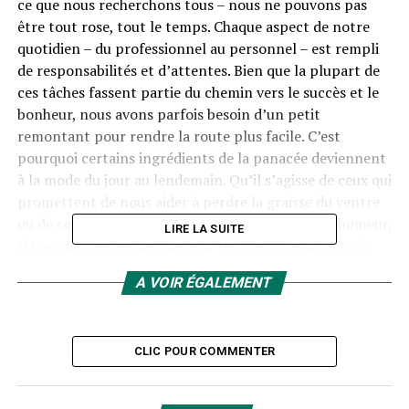
ce que nous recherchons tous – nous ne pouvons pas
être tout rose, tout le temps. Chaque aspect de notre
quotidien – du professionnel au personnel – est rempli
de responsabilités et d’attentes. Bien que la plupart de
ces tâches fassent partie du chemin vers le succès et le
bonheur, nous avons parfois besoin d’un petit
remontant pour rendre la route plus facile. C’est
pourquoi certains ingrédients de la panacée deviennent
à la mode du jour au lendemain. Qu’il s’agisse de ceux qui
promettent de nous aider à perdre la graisse du ventre
ou de ceux qui garantissent un coup de fouet à l’humeur,
LIRE LA SUITE
si vous pouvez le chercher sur Google, vous pouvez le
trouver.
A VOIR ÉGALEMENT
En raison de l’abondance de masse, et des attentes
élevées, de nombreux produits, il n’a jamais été aussi
important de faire preuve de diligence raisonnable. C’est
CLIC POUR COMMENTER
là que les vastes avantages de l’huile de CBD sont
importants – surtout si vous optez pour des marques de