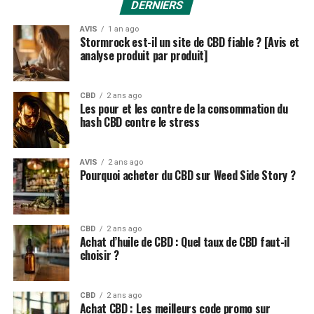
confiance, comme Charlotte’s Web. Bien que des
DERNIERS
générations à travers le monde utilisent les
AVIS
1 an ago
merveilleuses propriétés du chanvre depuis des
Stormrock est-il un site de CBD fiable ? [Avis et
analyse produit par produit]
centaines d’années, le cannabidiol (ou CBD) a
récemment été utilisé sous forme d’huile et de capsule
pour le bien-être général.
CBD
2 ans ago
Les pour et les contre de la consommation du
En tant qu’acheteur avisé, si vous hésitez à introduire un
hash CBD contre le stress
nouveau produit dans votre routine, vous voulez
probablement savoir comment il va stimuler votre
AVIS
2 ans ago
vitalité. Nous étudions et encourageons les produits de
Pourquoi acheter du CBD sur Weed Side Story ?
qualité, fiables et sûrs depuis des années, ce qui nous
donne une perspective de première main sur la façon
dont ce joyau de Mère Nature peut être bénéfique pour
CBD
2 ans ago
votre santé. Bien qu’il existe d’innombrables
Achat d’huile de CBD : Quel taux de CBD faut-il
choisir ?
affirmations sur ce que le CBD peut apporter, toutes ne
sont pas soutenues par la science. C’est pourquoi nous
soutenons ces avantages spécifiques de l’huile de CBD :
CBD
2 ans ago
Achat CBD : Les meilleurs code promo sur