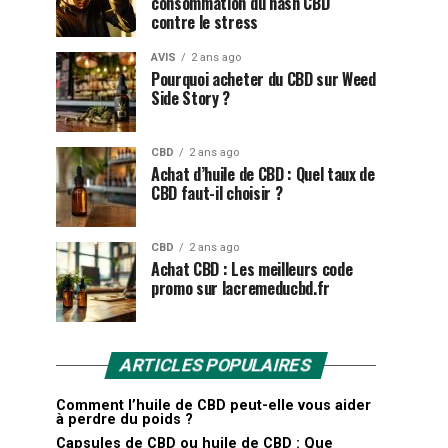
consommation du hash CBD
contre le stress
AVIS
2 ans ago
Pourquoi acheter du CBD sur Weed
Side Story ?
CBD
2 ans ago
Achat d’huile de CBD : Quel taux de
CBD faut-il choisir ?
CBD
2 ans ago
Achat CBD : Les meilleurs code
promo sur lacremeducbd.fr
ARTICLES POPULAIRES
Comment l’huile de CBD peut-elle vous aider
à perdre du poids ?
Capsules de CBD ou huile de CBD : Que