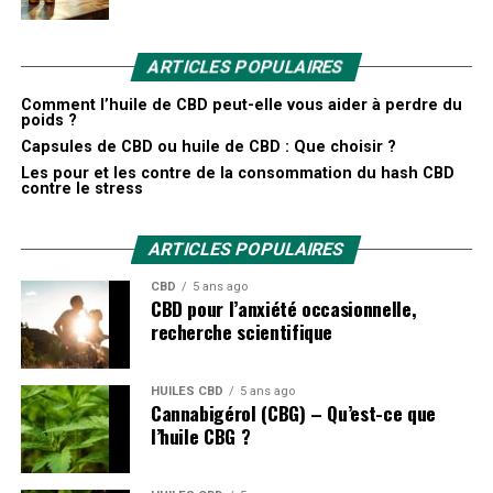
et les autres cannabinoïdes soutiennent les récepteurs
du système endocannabinoïde, aidant le corps à
ARTICLES POPULAIRES
compléter ses efforts pour maintenir une bonne santé
en soutenant de nombreux processus physiques du
Comment l’huile de CBD peut-elle vous aider à perdre du
poids ?
corps.
Capsules de CBD ou huile de CBD : Que choisir ?
Les pour et les contre de la consommation du hash CBD
Avantages des gommes au
contre le stress
CBD
ARTICLES POPULAIRES
CBD
5 ans ago
Vous vous demandez peut-être : « Quels sont les
CBD pour l’anxiété occasionnelle,
avantages des gommes au CBD et des suppléments de
recherche scientifique
chanvre à spectre complet ? ».
HUILES CBD
5 ans ago
De nombreuses personnes intègrent le CBD dans leur
Cannabigérol (CBG) – Qu’est-ce que
routine de santé pour favoriser leur bien-être.* Le CBD
l’huile CBG ?
n’est qu’un des nombreux cannabinoïdes qui peuvent
être extraits du chanvre. En fait, les scientifiques ont