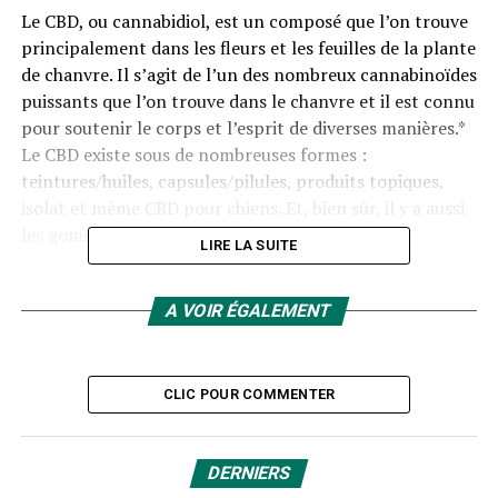
Le CBD, ou cannabidiol, est un composé que l’on trouve
principalement dans les fleurs et les feuilles de la plante
de chanvre. Il s’agit de l’un des nombreux cannabinoïdes
puissants que l’on trouve dans le chanvre et il est connu
pour soutenir le corps et l’esprit de diverses manières.*
Le CBD existe sous de nombreuses formes :
teintures/huiles, capsules/pilules, produits topiques,
isolat et même CBD pour chiens. Et, bien sûr, il y a aussi
les gommes.
LIRE LA SUITE
Alors, qu’est-ce que les gommes au CBD ?
A VOIR ÉGALEMENT
Pour nous, les gummies au CBD offrent une nouvelle
façon passionnante de s’aventurer dans le monde de
l’extrait de chanvre et d’ajouter du CBD à tout style de
CLIC POUR COMMENTER
vie ou routine de bien-être. Les gummies CBD
Charlotte’s Web™, en particulier, sont aromatisés avec
des arômes naturels pour offrir des bienfaits botaniques
DERNIERS
que vous pouvez goûter, et présentent également notre