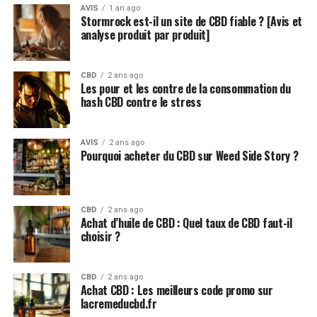
AVIS
1 an ago
extrait de chanvre à spectre complet et nos mélanges
Stormrock est-il un site de CBD fiable ? [Avis et
nutraceutiques pour vous soutenir, jour et nuit.
analyse produit par produit]
En bref, si vous souhaitez essayer le CBD, les gommes
sont une excellente alternative aux options telles que
CBD
2 ans ago
Les pour et les contre de la consommation du
les gélules et les huiles, et offrent un moyen facile et
hash CBD contre le stress
plutôt délicieux de l’intégrer à votre routine. Si vous
utilisez déjà le CBD dans le cadre de votre routine
AVIS
2 ans ago
quotidienne de bien-être, les gummies au CBD sont un
Pourquoi acheter du CBD sur Weed Side Story ?
bon moyen d’augmenter votre consommation de CBD et
d’autres nutraceutiques à des moments clés de la
journée.
CBD
2 ans ago
Achat d’huile de CBD : Quel taux de CBD faut-il
Comment fonctionne le CBD ? Le corps humain possède
choisir ?
un vaste réseau de récepteurs, appelé le système
endocannabinoïde. Le but de ce système est d’aider
notre corps à rester équilibré et en bonne santé
CBD
2 ans ago
Achat CBD : Les meilleurs code promo sur
générale, même lorsque des facteurs externes et
lacremeducbd.fr
certains choix de vie diminuent notre bien-être. Le CBD