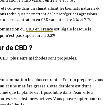
centration en CBD variant entre 5 % et 7 % ;
 été cultivée dans un climat alliant les bienfaits naturels du
utions techniques permettant de la protéger des agressions
che une concentration en CBD variant entre 2 % et 7 %.
onsommation du
CBD en France
est légale lorsque le
ui n’est pas supérieure à 0,3%.
ur de CBD ?
de CBD, plusieurs méthodes sont proposées.
consommation les plus courantes. Pour la préparer, vous
eau et une matière grasse. Cette dernière est d’une
onné que la plante est liposoluble dans l’eau, elle a
toutes ses substances actives. Vous pouvez opter pour du
tôt de l’huile.